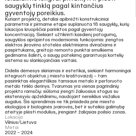
saugyklų tinklą pagal kintančius
gyventojų poreikius.
Kuriant projektą, detaliai apibrėžti konstrukciniai
parametrai ir pirmame etape suplanuota 18 saugyklų, kurių
lokacijos kruopščiai parinktos pagal gyventojų
koncentraciją. Siekiant užtikrinti kasdienį patogumą,
saugyklos aprūpintos moderniomis funkcijomis: įrengtos
elektros įkrovimo stotelės elektriniams dviračiams ir
paspirtukams, greitojo remonto punktai smulkiems
gedimams šalinti, o saugų patekimą garantuoja kortelių
sistema su slankiojančiais vartais.
Didelis dėmesys skiriamas ir estetikai, siekiant harmoningai
integruoti objektus į miesto kraštovaizdį – tam
pasirinktas elegantiškas tamsaus metalo ir perforuoto
metalo tinklo derinys. Tvarumas yra vienas pagrindinių
projekto ramsčių: siūloma įrengti žaliuosius stogus su
ekstensyviu apželdinimu, naudojant nereiklius visžalius
augalus. Šis sprendimas ne tik prisideda prie miesto
ekologijos ir biologinės įvairovės, bet ir suteikia galimybę
ateityje plėsti modulius, įrengiant žaliąsias poilsio zonas.
Lokacija
Vilnius/Lietuva
Metai
2022 – 2024