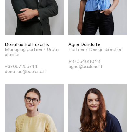
Donatas Baltrušaitis
Agnė Dailidaitė
Managing partner / Urban
Partner / Design director
planner
+37064611043
+37067256744
agne@bauland.lt
donatas@bauland.lt