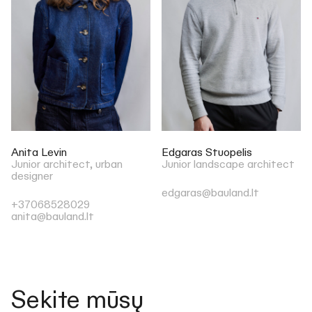
Anita Levin
Edgaras Stuopelis
Junior architect, urban
Junior landscape architect
designer
edgaras@bauland.lt
+37068528029
anita@bauland.lt
Sekite mūsų