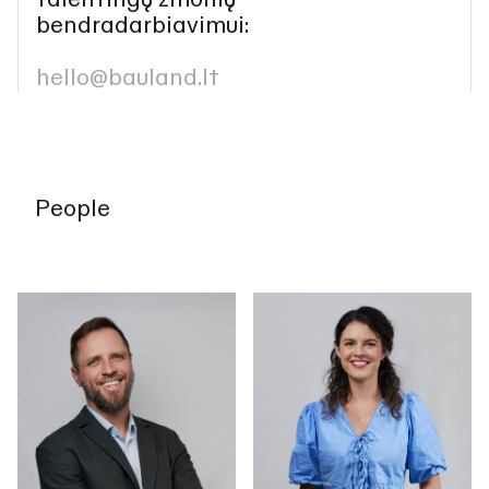
talentingų žmonių
bendradarbiavimui:
hello@bauland.lt
People