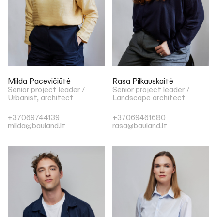
Milda Pacevičiūtė
Rasa Pilkauskaitė
Senior project leader /
Senior project leader /
Urbanist, architect
Landscape architect
+37069744139
+37069461680
milda@bauland.lt
rasa@bauland.lt