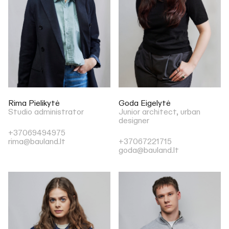
Rima Pielikytė
Goda Eigelytė
Studio administrator
Junior architect, urban
designer
+37069494975
rima@bauland.lt
+37067221715
goda@bauland.lt