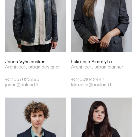
Jonas Vyšniauskas
Lukrecija Simutytė
Architect, urban designer
Architect, urban planner
+37067023890
+37061642447
jonas@baland.lt
lukrecija@bauland.lt