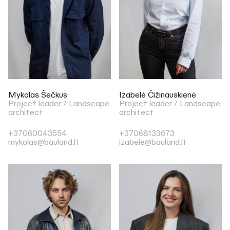
Mykolas Šečkus
Izabelė Čižinauskienė
Project leader / Landscape
Project leader / Landscape
architect
architect
+37060043554
+37068133673
mykolas@bauland.lt
izabele@bauland.lt