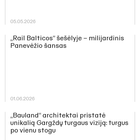
05.05.2026
„Rail Balticos“ šešėlyje – milijardinis
Panevėžio šansas
01.06.2026
„Bauland“ architektai pristatė
unikalią Gargždų turgaus viziją: turgus
po vienu stogu