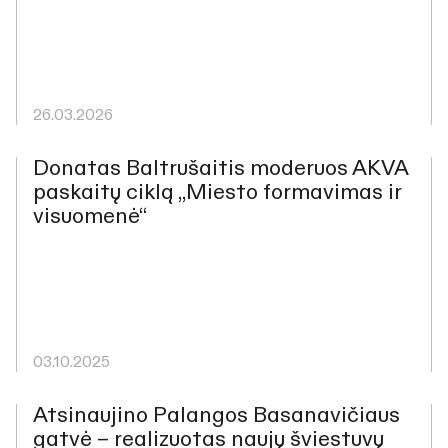
26.03.2026
Donatas Baltrušaitis moderuos AKVA
paskaitų ciklą „Miesto formavimas ir
visuomenė“
03.10.2025
Atsinaujino Palangos Basanavičiaus
gatvė – realizuotas naujų šviestuvų