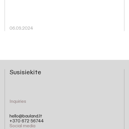
06.09.2024
Susisiekite
Inquiries
hello@bauland.lt
+370 672 56744
Social media